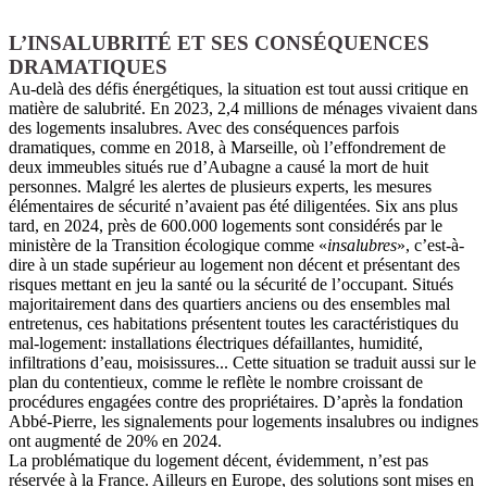
L’INSALUBRITÉ ET SES CONSÉQUENCES
DRAMATIQUES
Au-delà des défis énergétiques, la situation est tout aussi critique en
matière de salubrité. En 2023, 2,4 millions de ménages vivaient dans
des logements insalubres. Avec des conséquences parfois
dramatiques, comme en 2018, à Marseille, où l’effondrement de
deux immeubles situés rue d’Aubagne a causé la mort de huit
personnes. Malgré les alertes de plusieurs experts, les mesures
élémentaires de sécurité n’avaient pas été diligentées. Six ans plus
tard, en 2024, près de 600.000 logements sont considérés par le
ministère de la Transition écologique comme «
insalubres
», c’est-à-
dire à un stade supérieur au logement non décent et présentant des
risques mettant en jeu la santé ou la sécurité de l’occupant. Situés
majoritairement dans des quartiers anciens ou des ensembles mal
entretenus, ces habitations présentent toutes les caractéristiques du
mal-logement: installations électriques défaillantes, humidité,
infiltrations d’eau, moisissures... Cette situation se traduit aussi sur le
plan du contentieux, comme le reflète le nombre croissant de
procédures engagées contre des propriétaires. D’après la fondation
Abbé-Pierre, les signalements pour logements insalubres ou indignes
ont augmenté de 20% en 2024.
La problématique du logement décent, évidemment, n’est pas
réservée à la France. Ailleurs en Europe, des solutions sont mises en