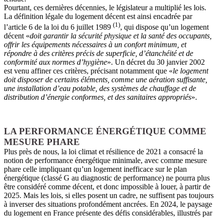
Pourtant, ces dernières décennies, le législateur a multiplié les lois.
La définition légale du logement décent est ainsi encadrée par
(1)
l’article 6 de la loi du 6 juillet 198
9
, qu
i dispose qu’un logement
décent «
doit garantir la sécurité physique et la santé des occupants,
offrir les équipements nécessaires à un confort minimum, et
répondre à des critères précis de superficie, d’étanchéité et de
conformité aux normes d’hygiène
». Un décret du 30 janvier 2002
est venu affiner ces critères, précisant notamment que «
le logement
doit disposer de certains éléments, comme une aération suffisante,
une installation d’eau potable, des systèmes de chauffage et de
distribution d’énergie conformes, et des sanitaires appropriés
».
LA PERFORMANCE ÉNERGÉTIQUE COMME
MESURE PHARE
Plus près de nous, la loi climat et résilience de 2021 a consacré la
notion de performance énergétique minimale, avec comme mesure
phare celle impliquant qu’un logement inefficace sur le plan
énergétique (classé G au diagnostic de performance) ne pourra plus
être considéré comme décent, et donc impossible à louer, à partir de
2025. Mais les lois, si elles posent un cadre, ne suffisent pas toujours
à inverser des situations profondément ancrées. En 2024, le paysage
du logement en France présente des défis considérables, illustrés par