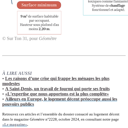
© Sur Ton 31, pour
Géomètre
À LIRE AUSSI
•
Les raisons d’une crise qui frappe les ménages les plus
modestes
•
A Saint-Denis, un travail de fourmi qui porte ses fruits
•
«L’expertise que nous apportons est la plus complète»
•
Ailleurs en Europe, le logement décent préoccupe aussi les
pouvoirs publics
Retrouvez ces articles et l’ensemble du dossier consacré au logement décent
dans le magazine
Géomètre
n°2228, octobre 2024, en consultant notre page
«Le magazine»
.