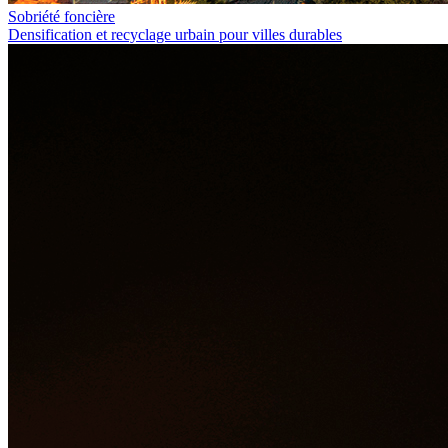
Sobriété foncière
Densification et recyclage urbain pour villes durables