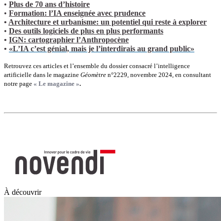
•
Plus de 70 ans d’histoire
•
Formation: l’IA enseignée avec prudence
•
Architecture et urbanisme: un potentiel qui reste à explorer
•
Des outils logiciels de plus en plus performants
•
IGN: cartographier l’Anthropocène
•
«L’IA c’est génial, mais je l’interdirais au grand public»
Retrouvez ces articles et l’ensemble du dossier consacré l’intelligence
artificielle dans le magazine
Géomètre
n°2229, novembre 2024, en consultant
notre page
« Le magazine »
.
À découvrir