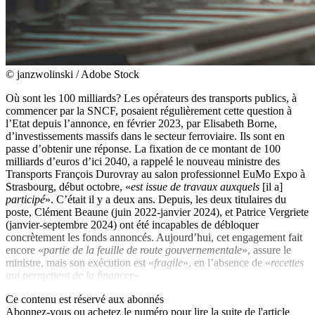
© janzwolinski / Adobe Stock
Où sont les 100 milliards? Les opérateurs des transports publics, à
commencer par la SNCF, posaient régulièrement cette question à
l’Etat depuis l’annonce, en février 2023, par Elisabeth Borne,
d’investissements massifs dans le secteur ferroviaire. Ils sont en
passe d’obtenir une réponse. La fixation de ce montant de 100
milliards d’euros d’ici 2040, a rappelé le nouveau ministre des
Transports François Durovray au salon professionnel EuMo Expo à
Strasbourg, début octobre, «
est issue de travaux auxquels
[il a]
participé
». C’était il y a deux ans. Depuis, les deux titulaires du
poste, Clément Beaune (juin 2022-janvier 2024), et Patrice Vergriete
(janvier-septembre 2024) ont été incapables de débloquer
concrètement les fonds annoncés. Aujourd’hui, cet engagement fait
encore «
partie de la feuille de route gouvernementale
», assure le
ministre, mais son exécution est «
fragile
», en l’absence de «
recettes
qui permettent de la financer
».
Ce contenu est réservé aux abonnés
Abonnez-vous ou achetez le numéro pour lire la suite de l'article