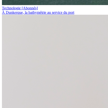
Technologie
[Abonnés]
À Dunkerque, la bathymétrie au service du port