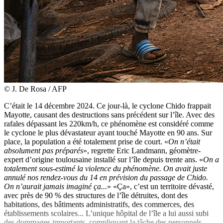
© J. De Rosa / AFP
C’était le 14 décembre 2024. Ce jour-là, le cyclone Chido ­frappait
Mayotte, causant des destructions sans précédent sur l’île. Avec des
rafales dépassant les 220km/h, ce phénomène est considéré comme
le cyclone le plus dévastateur ayant ­touché Mayotte en 90 ans. Sur
place, la population a été totalement prise de court. «
On n’était
absolument pas préparés
», regrette Eric Landmann, géomètre-
expert d’origine toulousaine installé sur l’île depuis trente ans. «
On a
totalement sous-estimé la violence du phénomène. On avait juste
annulé nos rendez-vous du 14 en prévision du passage de Chido.
On n’aurait jamais imaginé ça...
» «Ça», c’est un territoire dévasté,
avec près de 90 % des structures de l’île détruites, dont des
habitations, des bâtiments administratifs, des commerces, des
établissements scolaires... L’unique hôpital de l’île a lui aussi subi
des dommages importants, compliquant la tâche des personnels