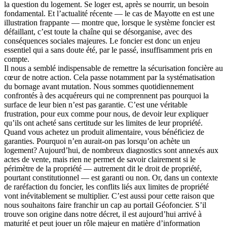
la question du logement. Se loger est, après se nourrir, un besoin
fondamental. Et l’actualité récente — le cas de Mayotte en est une
illustration frappante — montre que, lorsque le système foncier est
défaillant, c’est toute la chaîne qui se désorganise, avec des
conséquences sociales majeures. Le foncier est donc un enjeu
essentiel qui a sans doute été, par le passé, insuffisamment pris en
compte.
Il nous a semblé indispensable de remettre la sécurisation foncière au
cœur de notre action. Cela passe notamment par la systématisation
du bornage avant mutation. Nous sommes quotidiennement
confrontés à des acquéreurs qui ne comprennent pas pourquoi la
surface de leur bien n’est pas garantie. C’est une véritable
frustration, pour eux comme pour nous, de devoir leur expliquer
qu’ils ont acheté sans certitude sur les limites de leur propriété.
Quand vous achetez un produit alimentaire, vous bénéficiez de
garanties. Pourquoi n’en aurait-on pas lorsqu’on achète un
logement? Aujourd’hui, de nombreux diagnostics sont annexés aux
actes de vente, mais rien ne permet de savoir clairement si le
périmètre de la propriété — autrement dit le droit de propriété,
pourtant constitutionnel — est garanti ou non. Or, dans un contexte
de raréfaction du foncier, les conflits liés aux limites de propriété
vont inévitablement se multiplier. C’est aussi pour cette raison que
nous souhaitons faire franchir un cap au portail Géofoncier. S’il
trouve son origine dans notre décret, il est aujourd’hui arrivé à
maturité et peut jouer un rôle majeur en matière d’information