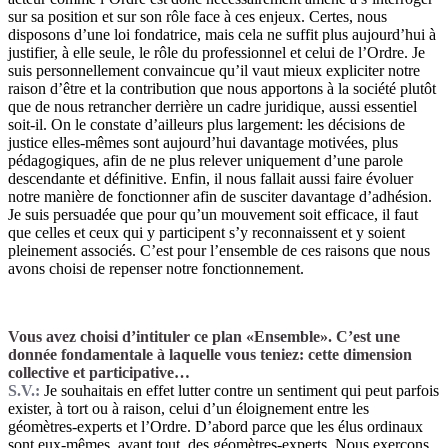
sur sa position et sur son rôle face à ces enjeux. Certes, nous
disposons d’une loi fondatrice, mais cela ne suffit plus aujourd’hui à
justifier, à elle seule, le rôle du professionnel et celui de l’Ordre. Je
suis personnellement convaincue qu’il vaut mieux expliciter notre
raison d’être et la contribution que nous apportons à la société plutôt
que de nous retrancher derrière un cadre juridique, aussi essentiel
soit-il. On le constate d’ailleurs plus largement: les décisions de
justice elles-mêmes sont aujourd’hui davantage motivées, plus
pédagogiques, afin de ne plus relever uniquement d’une parole
descendante et définitive. Enfin, il nous fallait aussi faire évoluer
notre manière de fonctionner afin de susciter davantage d’adhésion.
Je suis persuadée que pour qu’un mouvement soit efficace, il faut
que celles et ceux qui y participent s’y reconnaissent et y soient
pleinement associés. C’est pour l’ensemble de ces raisons que nous
avons choisi de repenser notre fonctionnement.
Vous avez choisi d’intituler ce plan «Ensemble». C’est une
donnée fondamentale à laquelle vous teniez: cette dimension
collective et participative…
S.V.:
Je souhaitais en effet lutter contre un sentiment qui peut parfois
exister, à tort ou à raison, celui d’un éloignement entre les
géomètres-experts et l’Ordre. D’abord parce que les élus ordinaux
sont eux-mêmes, avant tout, des géomètres-experts. Nous exerçons