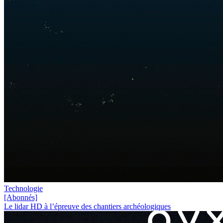
Technologie
[Abonnés]
Le lidar HD à l’épreuve des chantiers archéologiques