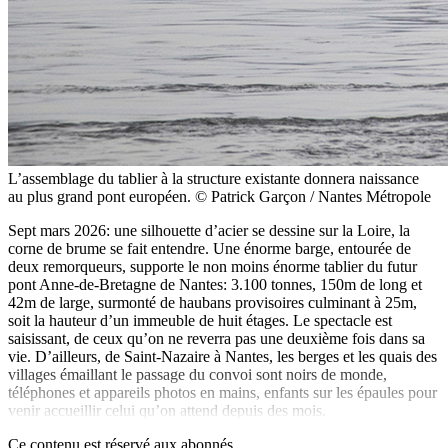
L’assemblage du tablier à la structure existante donnera naissance
au plus grand pont européen. © Patrick Garçon / Nantes Métropole
Sept mars 2026: une silhouette d’acier se dessine sur la Loire, la
corne de brume se fait entendre. Une énorme barge, entourée de
deux remorqueurs, supporte le non moins énorme tablier du futur
pont Anne-de-Bretagne de Nantes: 3.100 tonnes, 150m de long et
42m de large, surmonté de haubans provisoires culminant à 25m,
soit la hauteur d’un immeuble de huit étages. Le spectacle est
saisissant, de ceux qu’on ne reverra pas une deuxième fois dans sa
vie. D’ailleurs, de Saint-Nazaire à Nantes, les berges et les quais des
villages émaillant le passage du convoi sont noirs de monde,
téléphones et appareils photos en mains, enfants sur les épaules pour
venir accueillir celui qu’on attend depuis des mois.
Ce contenu est réservé aux abonnés