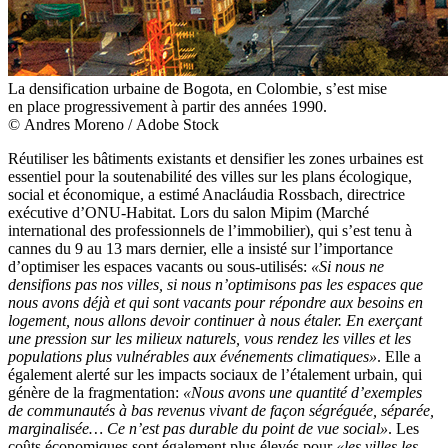
La densification urbaine de Bogota, en Colombie, s’est mise
en place progressivement à partir des années 1990.
© Andres Moreno / Adobe Stock
Réutiliser les bâtiments existants et densifier les zones urbaines est
essentiel pour la soutenabilité des villes sur les plans écologique,
social et économique, a estimé Anacláudia Rossbach, directrice
exécutive d’ONU-Habitat. Lors du salon Mipim (Marché
international des professionnels de l’immobilier), qui s’est tenu à
cannes du 9 au 13 mars dernier, elle a insisté sur l’importance
d’optimiser les espaces vacants ou sous-utilisés:
«Si nous ne
densifions pas nos villes, si nous n’optimisons pas les espaces que
nous avons déjà et qui sont vacants pour répondre aux besoins en
logement, nous allons devoir continuer à nous étaler. En exerçant
une pression sur les milieux naturels, vous rendez les villes et les
populations plus vulnérables aux événements climatiques»
. Elle a
également alerté sur les impacts sociaux de l’étalement urbain, qui
génère de la fragmentation:
«Nous avons une quantité d’exemples
de communautés à bas revenus vivant de façon ségréguée, séparée,
marginalisée… Ce n’est pas durable du point de vue social»
. Les
coûts économiques sont également plus élevés pour
«les villes les