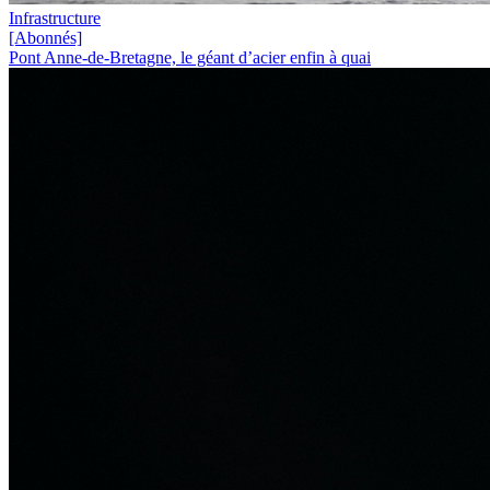
Infrastructure
[Abonnés]
Pont Anne-de-Bretagne, le géant d’acier enfin à quai