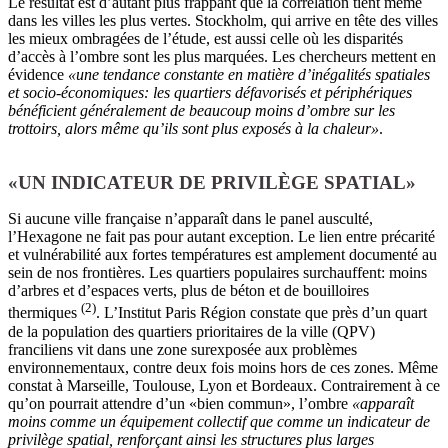
Le résultat est d’autant plus frappant que la corrélation tient même
dans les villes les plus vertes. Stockholm, qui arrive en tête des villes
les mieux ombragées de l’étude, est aussi celle où les disparités
d’accès à l’ombre sont les plus marquées. Les chercheurs mettent en
évidence
«une tendance constante en matière d’inégalités spatiales
et socio-économiques: les quartiers défavorisés et périphériques
bénéficient généralement de beaucoup moins d’ombre sur les
trottoirs, alors même qu’ils sont plus exposés à la chaleur»
.
«UN INDICATEUR DE PRIVILÈGE SPATIAL»
Si aucune ville française n’apparaît dans le panel ausculté,
l’Hexagone ne fait pas pour autant exception. Le lien entre précarité
et vulnérabilité aux fortes températures est amplement documenté au
sein de nos frontières. Les quartiers populaires surchauffent: moins
d’arbres et d’espaces verts, plus de béton et de bouilloires
(2)
thermiques
. L’Institut Paris Région constate que près d’un quart
de la population des quartiers prioritaires de la ville (QPV)
franciliens vit dans une zone surexposée aux problèmes
environnementaux, contre deux fois moins hors de ces zones. Même
constat à Marseille, Toulouse, Lyon et Bordeaux. Contrairement à ce
qu’on pourrait attendre d’un «bien commun», l’ombre
«apparaît
moins comme un équipement collectif que comme un indicateur de
privilège spatial, renforçant ainsi les structures plus larges