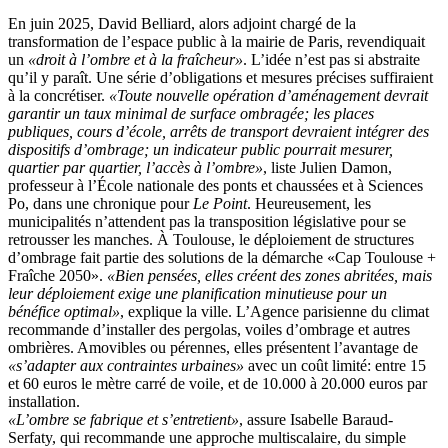
En juin 2025, David Belliard, alors adjoint chargé de la
transformation de l’espace public à la mairie de Paris, revendiquait
un
«droit à l’ombre et à la fraîcheur»
. L’idée n’est pas si abstraite
qu’il y paraît. Une série d’obligations et mesures précises suffiraient
à la concrétiser.
«Toute nouvelle opération d’aménagement devrait
garantir un taux minimal de surface ombragée; les places
publiques, cours d’école, arrêts de transport devraient intégrer des
dispositifs d’ombrage; un indicateur public pourrait mesurer,
quartier par quartier, l’accès à l’ombre»
, liste Julien Damon,
professeur à l’École nationale des ponts et chaussées et à Sciences
Po, dans une chronique pour
Le Point
. Heureusement, les
municipalités n’attendent pas la transposition législative pour se
retrousser les manches. À Toulouse, le déploiement de structures
d’ombrage fait partie des solutions de la démarche «Cap Toulouse +
Fraîche 2050».
«Bien pensées, elles créent des zones abritées, mais
leur déploiement exige une planification minutieuse pour un
bénéfice optimal»
, explique la ville. L’Agence parisienne du climat
recommande d’installer des pergolas, voiles d’ombrage et autres
ombrières. Amovibles ou pérennes, elles présentent l’avantage de
«s’adapter aux contraintes urbaines»
avec un coût limité: entre 15
et 60 euros le mètre carré de voile, et de 10.000 à 20.000 euros par
installation.
«L’ombre se fabrique et s’entretient»
, assure Isabelle Baraud-
Serfaty, qui recommande une approche multiscalaire, du simple