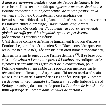
d’injustice environnementale»
, constate l’étude de
Nature
. Et les
chercheurs d’insister sur le fait que
«garantir un accès équitable à
l’ombre doit devenir un objectif central de la planification de la
résilience urbaine»
. Concrètement, cela implique des
investissements ciblés dans la plantation d’arbres, les trames vertes et
les infrastructures d’ombrage,
«surtout dans les quartiers
défavorisés»
.
«Se contenter d’augmenter la couverture végétale
globale ne suffit pas si les inégalités spatiales persistent»
,
préviennent les auteurs de l’étude.
C’est dans ce contexte qu’émerge timidement la notion d’accès à
l’ombre. Le journaliste états-unien Sam Bloch considère que cette
ressource naturelle négligée constitue un droit humain fondamental,
(3)
dans un livre sur le sujet publié l’année dernière
. Il se base pour
cela sur le
«droit à l’eau, au repos et à l’ombre»
revendiqué par les
syndicats de travailleurs agricoles et de la construction, pour
l’étendre ensuite à l’ensemble de la population menacée par le
réchauffement climatique. Auparavant, l’historien nord-américain
Mike Davis avait déjà affirmé dans les années 1990 que
«l’ombre
est devenue un droit humain inaliénable»
, rappelle Isabelle Baraud-
Serfaty, urbaniste, dans un article pour
La Fabrique de la cité
sur le
futur
«partage de l’ombre dans les villes de demain»
.