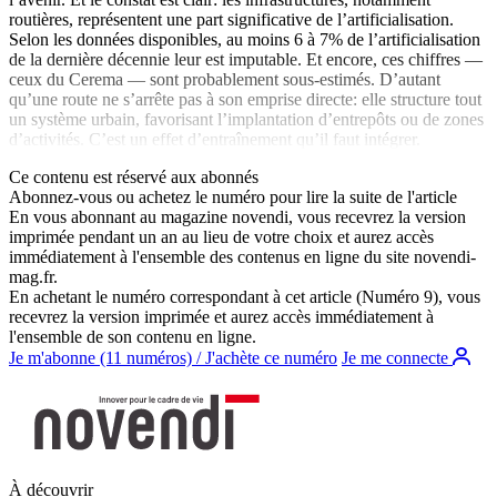
routières, représentent une part significative de l’artificialisation.
Selon les données disponibles, au moins 6 à 7% de l’artificialisation
de la dernière décennie leur est imputable. Et encore, ces chiffres —
ceux du Cerema — sont probablement sous-estimés. D’autant
qu’une route ne s’arrête pas à son emprise directe: elle structure tout
un système urbain, favorisant l’implantation d’entrepôts ou de zones
d’activités. C’est un effet d’entraînement qu’il faut intégrer.
Ce contenu est réservé aux abonnés
Abonnez-vous ou achetez le numéro pour lire la suite de l'article
En vous abonnant au magazine
novendi
, vous recevrez la version
imprimée pendant un an au lieu de votre choix et aurez accès
immédiatement à l'ensemble des contenus en ligne du site
novendi-
mag.fr
.
En achetant le numéro correspondant à cet article (Numéro 9), vous
recevrez la version imprimée et aurez accès immédiatement à
l'ensemble de son contenu en ligne.
Je m'abonne (11 numéros) / J'achète ce numéro
Je me connecte
À découvrir