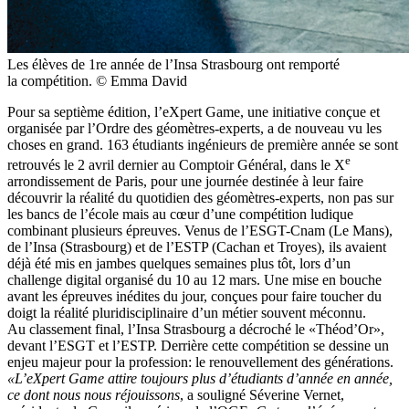
Les élèves de 1re année de l’Insa Strasbourg ont remporté
la compétition. © Emma David
Pour sa septième édition, l’eXpert Game, une initiative conçue et
organisée par l’Ordre des géomètres-experts, a de nouveau vu les
choses en grand. 163 étudiants ingénieurs de première année se sont
e
retrouvés le 2 avril dernier au Comptoir Général, dans le X
arrondissement de Paris, pour une journée destinée à leur faire
découvrir la réalité du quotidien des géomètres-experts, non pas sur
les bancs de l’école mais au cœur d’une compétition ludique
combinant plusieurs épreuves. Venus de l’ESGT-Cnam (Le Mans),
de l’Insa (Strasbourg) et de l’ESTP (Cachan et Troyes), ils avaient
déjà été mis en jambes quelques semaines plus tôt, lors d’un
challenge digital organisé du 10 au 12 mars. Une mise en bouche
avant les épreuves inédites du jour, conçues pour faire toucher du
doigt la réalité pluridisciplinaire d’un métier souvent méconnu.
Au classement final, l’Insa Strasbourg a décroché le «Théod’Or»,
devant l’ESGT et l’ESTP. Derrière cette compétition se dessine un
enjeu majeur pour la profession: le renouvellement des générations.
«L’eXpert Game attire toujours plus d’étudiants d’année en année,
ce dont nous nous réjouissons
, a souligné Séverine Vernet,