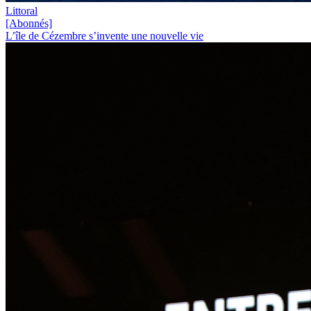
Littoral
[Abonnés]
L’île de Cézembre s’invente une nouvelle vie