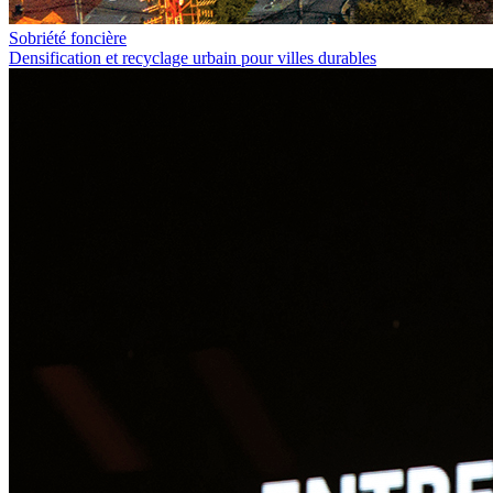
Sobriété foncière
Densification et recyclage urbain pour villes durables