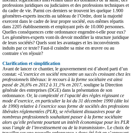
professions juridiques ou judiciaires et des professions techniques et
du cadre de vie. Parmi ces derniers se trouvent les quelque 1.900
géomètres-experts inscrits au tableau de l’Ordre, dont la majorité
exercent dans le cadre de leur propre société, eux-mêmes répartis
dans 2205 établissements et employant près de 10.000 personnes.
Quelles conséquences cette ordonnance engendre-t-elle pour eux?
Les géomètres-experts vont-ils devoir modifier la structure juridique
de leurs sociétés? Quels sont les avantages et les inconvénients
induits par ce texte? Faut-il craindre sa mise en œuvre ou au
contraire s’en réjouir?
Clarification et simplification
Avant de lancer ce chantier, le gouvernement est d’abord parti d’un
constat: «
L’exercice en société rencontre un succès croissant chez les
professionnels libéraux: le recours à la forme sociétaire est ainsi
passé de 26,6% en 2012 à 31,1% en 2017
, souligne la Direction
générale des entreprises (DGE) dans la présentation de son
ordonnance. O
r, la complexité et l’opacité des règles régissant ce
mode d’exercice, en particulier la loi du 31 décembre 1990 (dite loi
de 1990) relative à l’exercice sous forme de sociétés des professions
libérales réglementées (PLR), se révélaient dissuasives pour de
nombreux professionnels souhaitant passer à la forme sociétaire
alors qu’elle présente pourtant un intérêt économique pour les PLR
sous l’angle de l’investissement ou de la transmission
». Le choix de
travailler sur une nouvelle ordonnance a donc été fait en s’appuyant