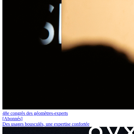
48e congrès des géomètres-experts
[Abonnés]
Des usages bousculés, une expertise confortée