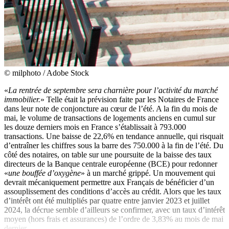
© milphoto / Adobe Stock
«
La rentrée de septembre sera charnière pour l’activité du marché
immobilier.
» Telle était la prévision faite par les Notaires de France
dans leur note de conjoncture au cœur de l’été. A la fin du mois de
mai, le volume de transactions de logements anciens en cumul sur
les douze derniers mois en France s’établissait à 793.000
transactions. Une baisse de 22,6% en tendance annuelle, qui risquait
d’entraîner les chiffres sous la barre des 750.000 à la fin de l’été. Du
côté des notaires, on table sur une poursuite de la baisse des taux
directeurs de la Banque centrale européenne (BCE) pour redonner
«
une bouffée d’oxygène
» à un marché grippé. Un mouvement qui
devrait mécaniquement permettre aux Français de bénéficier d’un
assouplissement des conditions d’accès au crédit. Alors que les taux
d’intérêt ont été multipliés par quatre entre janvier 2023 et juillet
2024, la décrue semble d’ailleurs se confirmer, avec un taux d’intérêt
moyen (hors frais et assurances) de l’ordre de 3,83% au mois de mai
dernier.