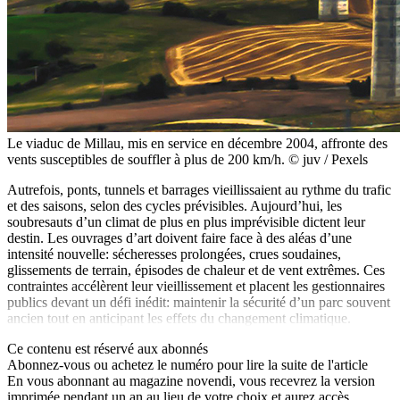
Le viaduc de Millau, mis en service en décembre 2004, affronte des
vents susceptibles de souffler à plus de 200 km/h. © juv / Pexels
Autrefois, ponts, tunnels et barrages vieillissaient au rythme du trafic
et des saisons, selon des cycles prévisibles. Aujourd’hui, les
soubresauts d’un climat de plus en plus imprévisible dictent leur
destin. Les ouvrages d’art doivent faire face à des aléas d’une
intensité nouvelle: sécheresses prolongées, crues soudaines,
glissements de terrain, épisodes de chaleur et de vent extrêmes. Ces
contraintes accélèrent leur vieillissement et placent les gestionnaires
publics devant un défi inédit: maintenir la sécurité d’un parc souvent
ancien tout en anticipant les effets du changement climatique.
Ce contenu est réservé aux abonnés
Abonnez-vous ou achetez le numéro pour lire la suite de l'article
En vous abonnant au magazine
novendi
, vous recevrez la version
imprimée pendant un an au lieu de votre choix et aurez accès