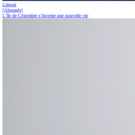
Littoral
[Abonnés]
L’île de Cézembre s’invente une nouvelle vie