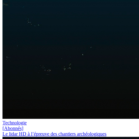
Technologie
[Abonnés]
Le lidar HD à l’épreuve des chantiers archéologiques