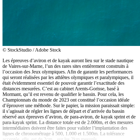
© StockStudio / Adobe Stock
Les épreuves d’aviron et de kayak auront lieu sur le stade nautique
de Vaires-sur-Marne, l’un des rares sites entièrement construits à
l’occasion des Jeux olympiques. Afin de garantir les performances
qui seront réalisées par les athlètes olympiques et paralympiques, il
était évidemment essentiel de pouvoir garantir l’exactitude des
distances mesurées. C’est au cabinet Arents-Gorisse, basé à
Mormant, qu’il est revenu de qualifier le bassin. Pour cela, les
Championnats du monde de 2023 ont constitué l’occasion idéale
d’éprouver une méthode. Sur le papier, la mission paraissait simple:
il s’agissait de régler les lignes de départ et d’arrivée du bassin
réservé aux épreuves d’aviron, de para-aviron, de kayak sprint et de
para-kayak sprint. La distance totale est de 2.000m, et des mesures
intermédiaires doivent être faites pour valider l’implantation des
lignes de chronométrage à 500, 1.000 et 1.500m. La tolérance
acceptée, elle, est de 2cm... sur les 2km mesurés.