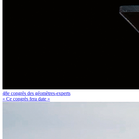
48e congrès des géomètres-experts
« Ce congrès fera date »