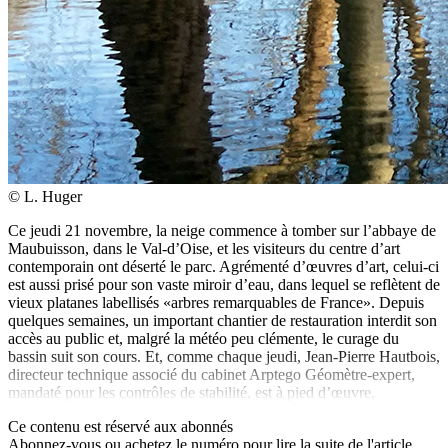
© L. Huger
Ce jeudi 21 novembre, la neige commence à tomber sur l’abbaye de
Maubuisson, dans le Val-d’Oise, et les visiteurs du centre d’art
contemporain ont déserté le parc. Agrémenté d’œuvres d’art, celui-ci
est aussi prisé pour son vaste miroir d’eau, dans lequel se reflètent de
vieux platanes labellisés «arbres remarquables de France». Depuis
quelques semaines, un important chantier de restauration interdit son
accès au public et, malgré la météo peu clémente, le curage du
bassin suit son cours. Et, comme chaque jeudi, Jean-Pierre Hautbois,
directeur technique associé du cabinet Arptego Géomètre-expert,
mandaté pour les contrôles de stabilité, est à pied d’œuvre.
Ce contenu est réservé aux abonnés
Abonnez-vous ou achetez le numéro pour lire la suite de l'article