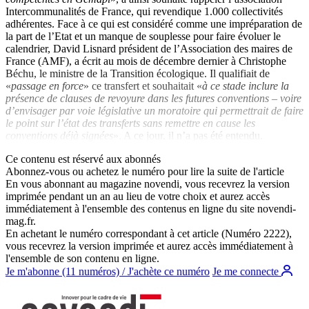
Intercommunalités de France, qui revendique 1.000 collectivités
adhérentes. Face à ce qui est considéré comme une impréparation de
la part de l’Etat et un manque de souplesse pour faire évoluer le
calendrier, David Lisnard président de l’Association des maires de
France (AMF), a écrit au mois de décembre dernier à Christophe
Béchu, le ministre de la Transition écologique. Il qualifiait de
«
passage en force
» ce transfert et souhaitait «
à ce stade inclure la
présence de clauses de revoyure dans les futures conventions – voire
d’envisager par voie législative un moratoire qui permettrait de faire
le point sur l’état des transferts sans remettre en cause les
conventions déjà signées
». A ce jour, il n’a pas été entendu.
Ce contenu est réservé aux abonnés
Abonnez-vous ou achetez le numéro pour lire la suite de l'article
En vous abonnant au magazine
novendi
, vous recevrez la version
imprimée pendant un an au lieu de votre choix et aurez accès
immédiatement à l'ensemble des contenus en ligne du site
novendi-
mag.fr
.
En achetant le numéro correspondant à cet article (Numéro 2222),
vous recevrez la version imprimée et aurez accès immédiatement à
l'ensemble de son contenu en ligne.
Je m'abonne (11 numéros) / J'achète ce numéro
Je me connecte