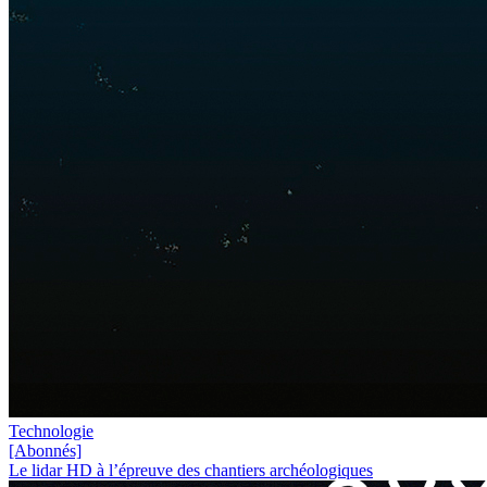
Technologie
[Abonnés]
Le lidar HD à l’épreuve des chantiers archéologiques