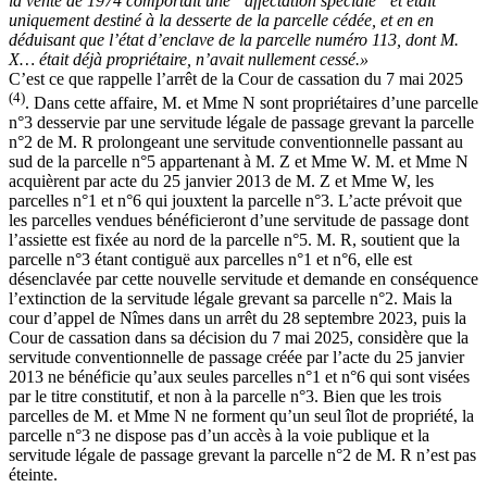
la vente de 1974 comportait une “affectation spéciale” et était
uniquement destiné à la desserte de la parcelle cédée, et en en
déduisant que l’état d’enclave de la parcelle numéro 113, dont M.
X… était déjà propriétaire, n’avait nullement cessé.»
C’est ce que rappelle l’arrêt de la Cour de cassation du 7 mai 2025
(4)
. Dans cette affaire, M. et Mme N sont propriétaires d’une parcelle
n°3 desservie par une servitude légale de passage grevant la parcelle
n°2 de M. R prolongeant une servitude conventionnelle passant au
sud de la parcelle n°5 appartenant à M. Z et Mme W. M. et Mme N
acquièrent par acte du 25 janvier 2013 de M. Z et Mme W, les
parcelles n°1 et n°6 qui jouxtent la parcelle n°3. L’acte prévoit que
les parcelles vendues bénéficieront d’une servitude de passage dont
l’assiette est fixée au nord de la parcelle n°5. M. R, soutient que la
parcelle n°3 étant contiguë aux parcelles n°1 et n°6, elle est
désenclavée par cette nouvelle servitude et demande en conséquence
l’extinction de la servitude légale grevant sa parcelle n°2. Mais la
cour d’appel de Nîmes dans un arrêt du 28 septembre 2023, puis la
Cour de cassation dans sa décision du 7 mai 2025, considère que la
servitude conventionnelle de passage créée par l’acte du 25 janvier
2013 ne bénéficie qu’aux seules parcelles n°1 et n°6 qui sont visées
par le titre constitutif, et non à la parcelle n°3. Bien que les trois
parcelles de M. et Mme N ne forment qu’un seul îlot de propriété, la
parcelle n°3 ne dispose pas d’un accès à la voie publique et la
servitude légale de passage grevant la parcelle n°2 de M. R n’est pas
éteinte.