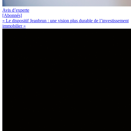
Avis d’experte
[Abonnés]
« Le dispositif Jeanbrun : une vision plus durable de l’investissement
immobilier »