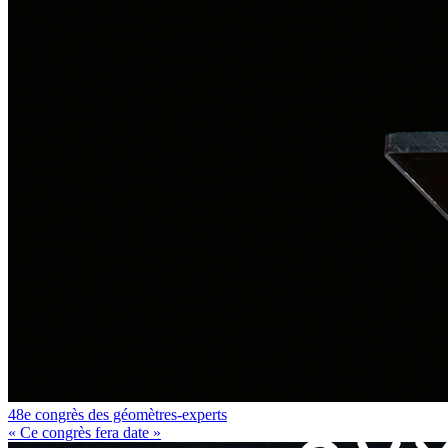
48e congrès des géomètres-experts
« Ce congrès fera date »