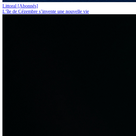
Littoral
[Abonnés]
L’île de Cézembre s’invente une nouvelle vie