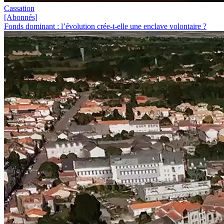
Cassation
[Abonnés]
Fonds dominant : l’évolution crée-t-elle une enclave volontaire ?