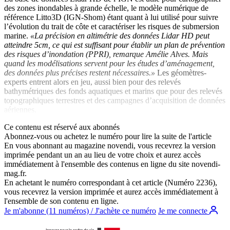
des zones inondables à grande échelle, le modèle numérique de
référence Litto3D (IGN-Shom) étant quant à lui utilisé pour suivre
l’évolution du trait de côte et caractériser les risques de submersion
marine.
«La précision en altimétrie des données Lidar HD peut
atteindre 5cm, ce qui est suffisant pour établir un plan de prévention
des risques d’inondation (PPRI), remarque Amélie Alves. Mais
quand les modélisations servent pour les études d’aménagement,
des données plus précises restent nécessaires.»
Les géomètres-
experts entrent alors en jeu, aussi bien pour des relevés
bathymétriques des fonds aquatiques et marins que pour des relevés
topographiques terrestres et des campagnes d’acquisition de données
aériennes.
Ce contenu est réservé aux abonnés
Abonnez-vous ou achetez le numéro pour lire la suite de l'article
En vous abonnant au magazine
novendi
, vous recevrez la version
imprimée pendant un an au lieu de votre choix et aurez accès
immédiatement à l'ensemble des contenus en ligne du site
novendi-
mag.fr
.
En achetant le numéro correspondant à cet article (Numéro 2236),
vous recevrez la version imprimée et aurez accès immédiatement à
l'ensemble de son contenu en ligne.
Je m'abonne (11 numéros) / J'achète ce numéro
Je me connecte