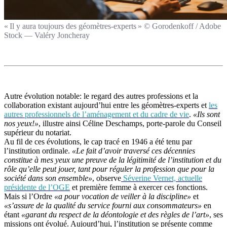
« Il y aura toujours des géomètres-experts » © Gorodenkoff / Adobe
Stock — Valéry Joncheray
Autre évolution notable: le regard des autres professions et la
collaboration existant aujourd’hui entre les géomètres-experts et
les
autres professionnels de l’aménagement et du cadre de vie
.
«Ils sont
nos yeux!»
, illustre ainsi Céline Deschamps, porte-parole du Conseil
supérieur du notariat.
Au fil de ces évolutions, le cap tracé en 1946 a été tenu par
l’institution ordinale.
«Le fait d’avoir traversé ces décennies
constitue à mes yeux une preuve de la légitimité de l’institution et du
rôle qu’elle peut jouer, tant pour réguler la profession que pour la
société dans son ensemble»
, observe
Séverine Vernet, actuelle
présidente de l’OGE
et première femme à exercer ces fonctions.
Mais si l’Ordre
«a pour vocation de veiller à la discipline»
et
«s’assure de la qualité du service fourni aux consommateurs»
en
étant
«garant du respect de la déontologie et des règles de l’art»
, ses
missions ont évolué. Aujourd’hui, l’institution se présente comme