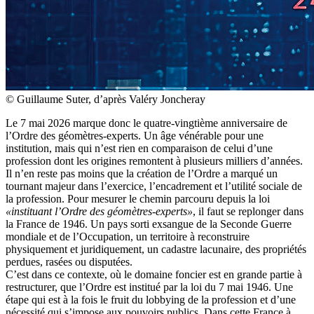
© Guillaume Suter, d’après Valéry Joncheray
Le 7 mai 2026 marque donc le quatre-vingtième anniversaire de
l’Ordre des géomètres-experts. Un âge vénérable pour une
institution, mais qui n’est rien en comparaison de celui d’une
profession dont les origines remontent à plusieurs milliers d’années.
Il n’en reste pas moins que la création de l’Ordre a marqué un
tournant majeur dans l’exercice, l’encadrement et l’utilité sociale de
la profession. Pour mesurer le chemin parcouru depuis la loi
«instituant l’Ordre des géomètres-experts»
, il faut se replonger dans
la France de 1946. Un pays sorti exsangue de la Seconde Guerre
mondiale et de l’Occupation, un territoire à reconstruire
physiquement et juridiquement, un cadastre lacunaire, des propriétés
perdues, rasées ou disputées.
C’est dans ce contexte, où le domaine foncier est en grande partie à
restructurer, que l’Ordre est institué par la loi du 7 mai 1946. Une
étape qui est à la fois le fruit du lobbying de la profession et d’une
nécessité qui s’impose aux pouvoirs publics. Dans cette France à