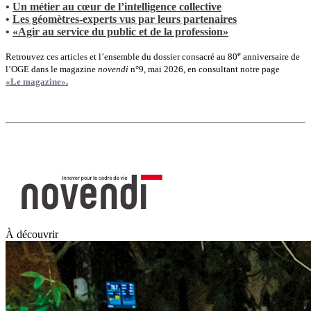
•
Un métier au cœur de l’intelligence collective
•
Les géomètres‑experts vus par leurs partenaires
•
«Agir au service du public et de la profession»
e
Retrouvez ces articles et l’ensemble du dossier consacré au 80
anniversaire de
l’OGE dans le magazine
novendi
n°9, mai 2026, en consultant notre page
«Le magazine»
.
À découvrir