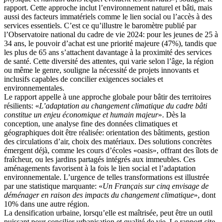
rapport. Cette approche inclut l’environnement naturel et bâti, mais
aussi des facteurs immatériels comme le lien social ou l’accès à des
services essentiels. C’est ce qu’illustre le baromètre publié par
l’Observatoire national du cadre de vie 2024: pour les jeunes de 25 à
34 ans, le pouvoir d’achat est une priorité majeure (47%), tandis que
les plus de 65 ans s’attachent davantage à la proximité des services
de santé. Cette diversité des attentes, qui varie selon l’âge, la région
ou même le genre, souligne la nécessité de projets innovants et
inclusifs capables de concilier exigences sociales et
environnementales.
Le rapport appelle à une approche globale pour bâtir des territoires
résilients: «
L’adaptation au changement climatique du cadre bâti
constitue un enjeu économique et humain majeur
». Dès la
conception, une analyse fine des données climatiques et
géographiques doit être réalisée: orientation des bâtiments, gestion
des circulations d’air, choix des matériaux. Des solutions concrètes
émergent déjà, comme les cours d’écoles «oasis», offrant des îlots de
fraîcheur, ou les jardins partagés intégrés aux immeubles. Ces
aménagements favorisent à la fois le lien social et l’adaptation
environnementale. L’urgence de telles transformations est illustrée
par une statistique marquante: «
Un Français sur cinq envisage de
déménager en raison des impacts du changement climatique
», dont
10% dans une autre région.
La densification urbaine, lorsqu’elle est maîtrisée, peut être un outil
puissant pour concilier urbanisation et qualité de vie. Le rapport cite