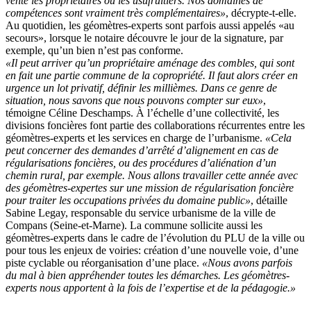
vente les propriétaires ou les usufruitiers. Nos domaines de
compétences sont vraiment très complémentaires»
, décrypte-t-elle.
Au quotidien, les géomètres-experts sont parfois aussi appelés «au
secours», lorsque le notaire découvre le jour de la signature, par
exemple, qu’un bien n’est pas conforme.
«Il peut arriver qu’un propriétaire aménage des combles, qui sont
en fait une partie commune de la copropriété. Il faut alors créer en
urgence un lot privatif, définir les millièmes. Dans ce genre de
situation, nous savons que nous pouvons compter sur eux»
,
témoigne Céline Deschamps. À l’échelle d’une collectivité, les
divisions foncières font partie des collaborations récurrentes entre les
géomètres-experts et les services en charge de l’urbanisme.
«Cela
peut concerner des demandes d’arrêté d’alignement en cas de
régularisations foncières, ou des procédures d’aliénation d’un
chemin rural, par exemple. Nous allons travailler cette année avec
des géomètres-expertes sur une mission de régularisation foncière
pour traiter les occupations privées du domaine public»
, détaille
Sabine Legay, responsable du service urbanisme de la ville de
Compans (Seine-et-Marne). La commune sollicite aussi les
géomètres-experts dans le cadre de l’évolution du PLU de la ville ou
pour tous les enjeux de voiries: création d’une nouvelle voie, d’une
piste cyclable ou réorganisation d’une place.
«Nous avons parfois
du mal à bien appréhender toutes les démarches. Les géomètres-
experts nous apportent à la fois de l’expertise et de la pédagogie.»