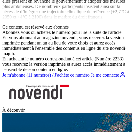
elles pressent en revanche le gouvernement d’adopter des mesures
plus ambitieuses. De nombreux participants insistent ainsi sur la
nécessité d’intégrer une trajectoire climatique de référence (+2,7°C à
2050 et +4°C à 2100) dans le marbre du droit français.
Ce contenu est réservé aux abonnés
Abonnez-vous ou achetez le numéro pour lire la suite de l'article
En vous abonnant au magazine
novendi
, vous recevrez la version
imprimée pendant un an au lieu de votre choix et aurez accès
immédiatement à l'ensemble des contenus en ligne du site
novendi-
mag.fr
.
En achetant le numéro correspondant à cet article (Numéro 2233),
vous recevrez la version imprimée et aurez accès immédiatement à
l'ensemble de son contenu en ligne.
Je m'abonne (11 numéros) / J'achète ce numéro
Je me connecte
À découvrir