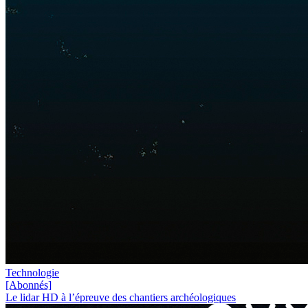
Technologie
[Abonnés]
Le lidar HD à l’épreuve des chantiers archéologiques